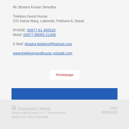
Mr. Bhadra Kumar Shrestha
Trekkies Guest House
231 Nahar Marg, Lakeside, Pokhara-6, Nepal
PHONE:
00977-61-465520
Mobil:
00977-98065-21406
E-Mail:
bhadra-trekking@hotmail.com
www.trekkiesguesthouse.yolasite.com
Homepage
Login
Druckversion
|
Sitemap
Webansicht
Nepal helping hands e.V., Babenhauser
Straße 53, 33613 Bielefeld